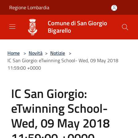
Salta al contenuto principale
Regione Lombardia
Comune di San Giorgio
Bigarello
Home
>
Novità
>
Notizie
>
IC San Giorgio: eTwinning School- Wed, 09 May 2018
11:59:00 +0000
IC San Giorgio:
eTwinning School-
Wed, 09 May 2018
11:59:00 +0000