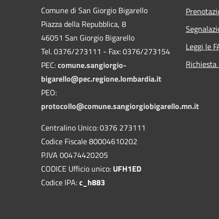
Comune di San Giorgio Bigarello
Prenotaz
Piazza della Repubblica, 8
Segnalazi
46051 San Giorgio Bigarello
Leggi le 
Tel. 0376/273111 - Fax: 0376/273154
Richiesta
PEC:
comune.sangiorgio-
bigarello@pec.regione.lombardia.it
PEO:
protocollo@comune.sangiorgiobigarello.mn.it
Centralino Unico: 0376 273111
Codice Fiscale 80004610202
P.IVA 00474420205
CODICE Ufficio unico:
UFH1ED
Codice IPA:
c_h883