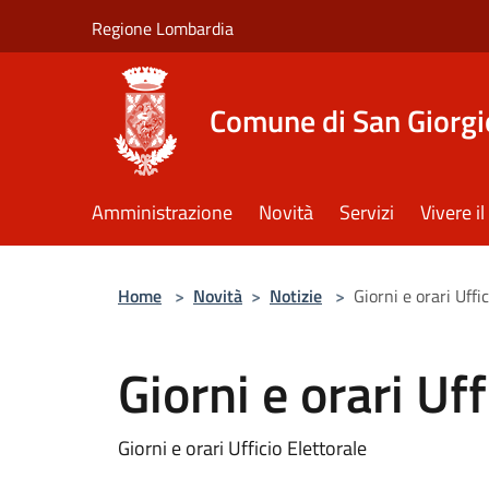
Salta al contenuto principale
Regione Lombardia
Comune di San Giorgi
Amministrazione
Novità
Servizi
Vivere 
Home
>
Novità
>
Notizie
>
Giorni e orari Uffi
Giorni e orari Uff
Giorni e orari Ufficio Elettorale