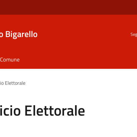
o Bigarello
Seg
il Comune
cio Elettorale
icio Elettorale