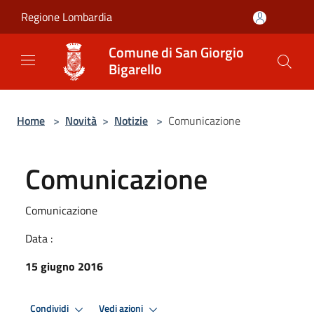
Salta al contenuto principale
Regione Lombardia
Comune di San Giorgio
Bigarello
Home
>
Novità
>
Notizie
>
Comunicazione
Comunicazione
Comunicazione
Data :
15 giugno 2016
Condividi
Vedi azioni