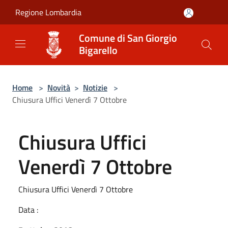
Salta al contenuto principale
Regione Lombardia
Comune di San Giorgio
Bigarello
Home
>
Novità
>
Notizie
>
Chiusura Uffici Venerdì 7 Ottobre
Chiusura Uffici
Venerdì 7 Ottobre
Chiusura Uffici Venerdì 7 Ottobre
Data :