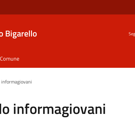
o Bigarello
Seg
il Comune
o informagiovani
lo informagiovani