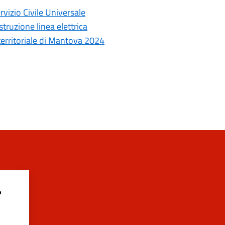
rvizio Civile Universale
truzione linea elettrica
 territoriale di Mantova 2024
?