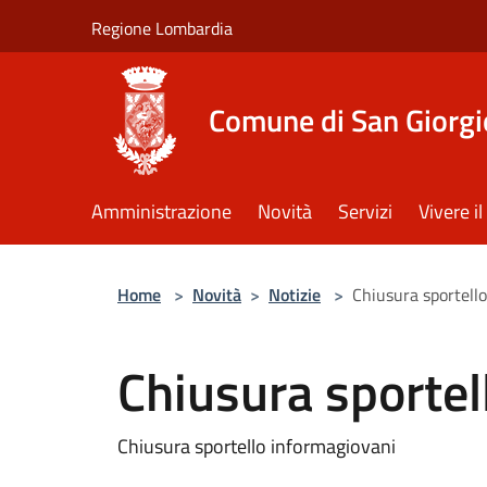
Salta al contenuto principale
Regione Lombardia
Comune di San Giorgi
Amministrazione
Novità
Servizi
Vivere 
Home
>
Novità
>
Notizie
>
Chiusura sportell
Chiusura sportel
Chiusura sportello informagiovani