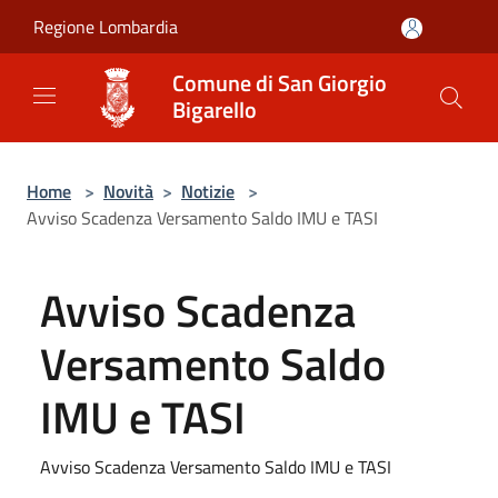
Salta al contenuto principale
Regione Lombardia
Comune di San Giorgio
Bigarello
Home
>
Novità
>
Notizie
>
Avviso Scadenza Versamento Saldo IMU e TASI
Avviso Scadenza
Versamento Saldo
IMU e TASI
Avviso Scadenza Versamento Saldo IMU e TASI