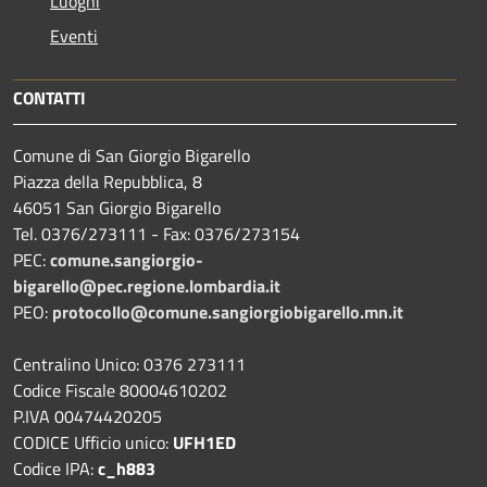
Luoghi
Eventi
CONTATTI
Comune di San Giorgio Bigarello
Piazza della Repubblica, 8
46051 San Giorgio Bigarello
Tel. 0376/273111 - Fax: 0376/273154
PEC:
comune.sangiorgio-
bigarello@pec.regione.lombardia.it
PEO:
protocollo@comune.sangiorgiobigarello.mn.it
Centralino Unico: 0376 273111
Codice Fiscale 80004610202
P.IVA 00474420205
CODICE Ufficio unico:
UFH1ED
Codice IPA:
c_h883