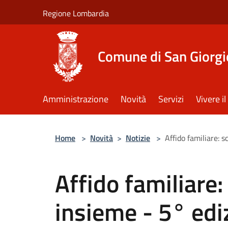
Salta al contenuto principale
Regione Lombardia
Comune di San Giorgi
Amministrazione
Novità
Servizi
Vivere 
Home
>
Novità
>
Notizie
>
Affido familiare: 
Affido familiare
insieme - 5° edi