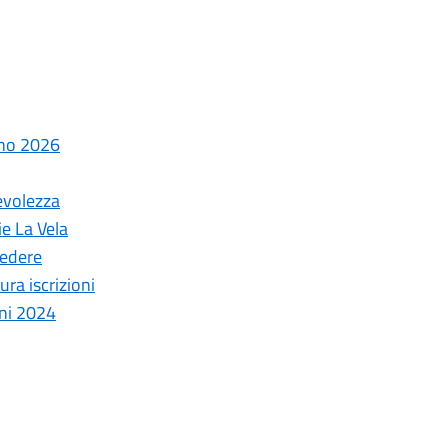
nno 2026
evolezza
ie La Vela
cedere
ura iscrizioni
oni 2024