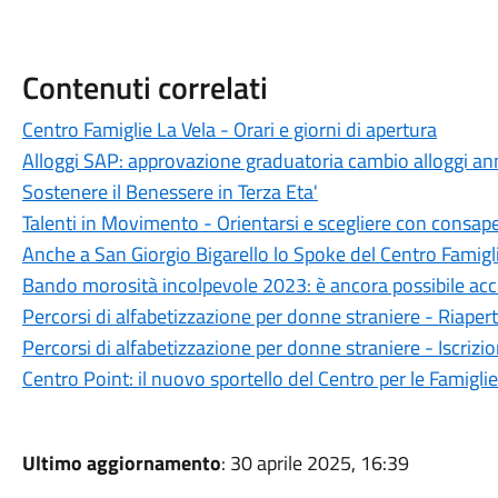
Contenuti correlati
Centro Famiglie La Vela - Orari e giorni di apertura
Alloggi SAP: approvazione graduatoria cambio alloggi a
Sostenere il Benessere in Terza Eta'
Talenti in Movimento - Orientarsi e scegliere con consap
Anche a San Giorgio Bigarello lo Spoke del Centro Famigl
Bando morosità incolpevole 2023: è ancora possibile ac
Percorsi di alfabetizzazione per donne straniere - Riapert
Percorsi di alfabetizzazione per donne straniere - Iscrizi
Centro Point: il nuovo sportello del Centro per le Famiglie
Ultimo aggiornamento
: 30 aprile 2025, 16:39