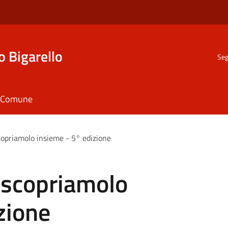
o Bigarello
Seg
il Comune
scopriamolo insieme - 5° edizione
: scopriamolo
zione