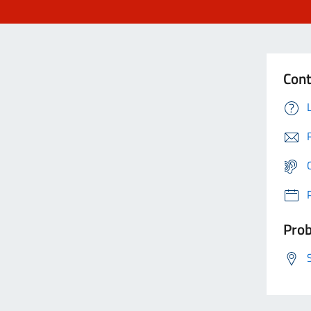
Cont
Prob