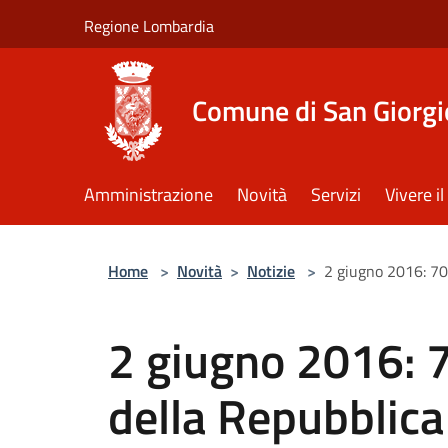
Salta al contenuto principale
Regione Lombardia
Comune di San Giorgi
Amministrazione
Novità
Servizi
Vivere 
Home
>
Novità
>
Notizie
>
2 giugno 2016: 70°
2 giugno 2016: 
della Repubblica 