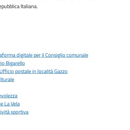
pubblica Italiana.
taforma digitale per il Consiglio comunale
io Bigarello
Ufficio postale in località Gazzo
lturale
evolezza
ie La Vela
ività sportiva