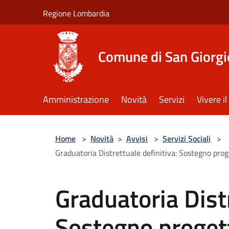
Salta al contenuto principale
Regione Lombardia
Comune di San Giorgi
Amministrazione
Novità
Servizi
Vivere 
Home
>
Novità
>
Avvisi
>
Servizi Sociali
>
Graduatoria Distrettuale definitiva: Sostegno prog
Graduatoria Distr
Sostegno progett