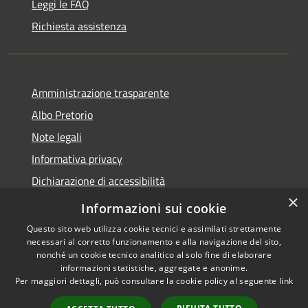
Leggi le FAQ
Richiesta assistenza
Amministrazione trasparente
Albo Pretorio
Note legali
Informativa privacy
Dichiarazione di accessibilità
×
Obiettivi di accessibilità
Informazioni sui cookie
Questo sito web utilizza cookie tecnici e assimilati strettamente
necessari al corretto funzionamento e alla navigazione del sito,
nonché un cookie tecnico analitico al solo fine di elaborare
informazioni statistiche, aggregate e anonime.
RSS
Copyright © 2026 • Comune di
Per maggiori dettagli, può consultare la cookie policy al seguente
link
Accessibilità
San Giorgio Bigarello •
Privacy
Municipium
Powered by
•