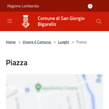
Salta al contenuto principale
Regione Lombardia
Comune di San Giorgio
Bigarello
Home
>
Vivere il Comune
>
Luoghi
>
Piazza
Piazza