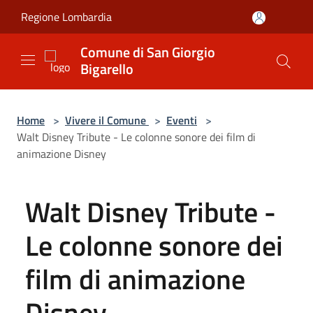
Salta al contenuto principale
Regione Lombardia
Comune di San Giorgio
Bigarello
Home
>
Vivere il Comune
>
Eventi
>
Walt Disney Tribute - Le colonne sonore dei film di
animazione Disney
Walt Disney Tribute -
Le colonne sonore dei
film di animazione
Disney