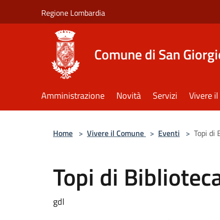
Salta al contenuto principale
Regione Lombardia
Comune di San Giorgi
Amministrazione
Novità
Servizi
Vivere 
Home
>
Vivere il Comune
>
Eventi
>
Topi di 
Topi di Bibliotec
gdl