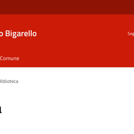
o Bigarello
Seg
il Comune
Biblioteca
a