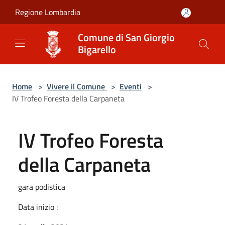
Salta al contenuto principale
Regione Lombardia
Comune di San Giorgio
Bigarello
Home
>
Vivere il Comune
>
Eventi
>
IV Trofeo Foresta della Carpaneta
IV Trofeo Foresta
della Carpaneta
gara podistica
Data inizio :